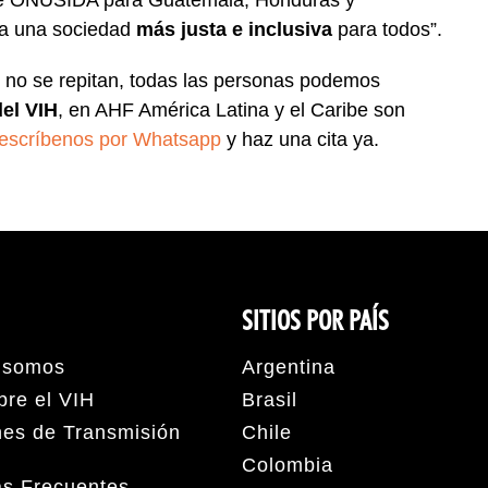
a de ONUSIDA para Guatemala, Honduras y
e a una sociedad
más justa e inclusiva
para todos”.
 no se repitan, todas las personas podemos
del VIH
, en AHF América Latina y el Caribe son
escríbenos por Whatsapp
y haz una cita ya.
SITIOS POR PAÍS
 somos
Argentina
bre el VIH
Brasil
nes de Transmisión
Chile
Colombia
as Frecuentes