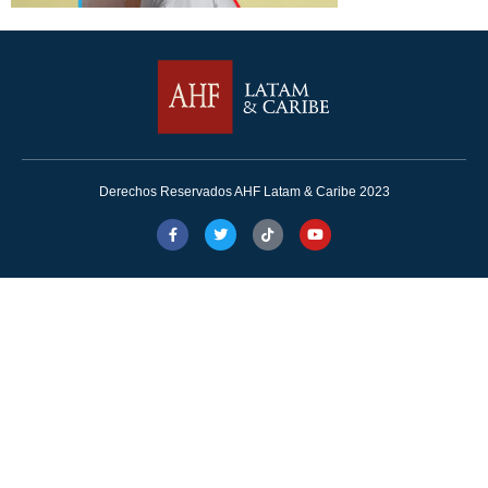
Derechos Reservados AHF Latam & Caribe 2023