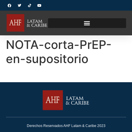
NOTA-corta-PrEP-
en-supositorio
Derechos Reservados AHF Latam & Caribe 2023