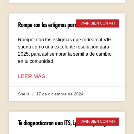
Rompe con los estigmas para este 2025
VIVIR BIEN CON VIH
Romper con los estigmas que rodean al VIH
suena como una excelente resolución para
2025, para así sembrar la semilla de cambio
en tu comunidad.
LEER MÁS
Sheila
17 de diciembre de 2024
Te diagnosticaron una ITS, ¿y ahora qué sigue?
VIVIR BIEN CON VIH