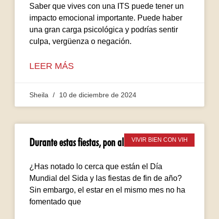
Saber que vives con una ITS puede tener un
impacto emocional importante. Puede haber
una gran carga psicológica y podrías sentir
culpa, vergüenza o negación.
LEER MÁS
Sheila
10 de diciembre de 2024
Durante estas fiestas, pon al VIH sobre la mesa
VIVIR BIEN CON VIH
¿Has notado lo cerca que están el Día
Mundial del Sida y las fiestas de fin de año?
Sin embargo, el estar en el mismo mes no ha
fomentado que