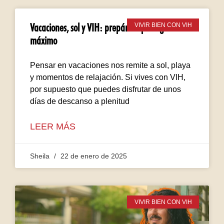
Vacaciones, sol y VIH: prepárate para gozar al
VIVIR BIEN CON VIH
máximo
Pensar en vacaciones nos remite a sol, playa
y momentos de relajación. Si vives con VIH,
por supuesto que puedes disfrutar de unos
días de descanso a plenitud
LEER MÁS
Sheila
22 de enero de 2025
VIVIR BIEN CON VIH