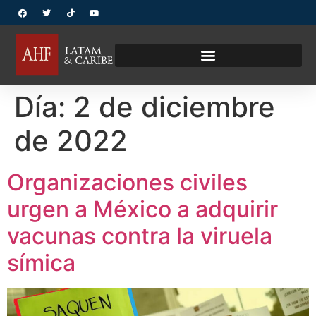
Día:
2 de diciembre
de 2022
Organizaciones civiles
urgen a México a adquirir
vacunas contra la viruela
símica