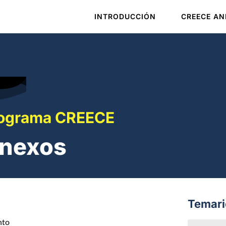
INTRODUCCIÓN
CREECE AN
ograma CREECE
nexos
Temari
nto