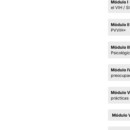
Módulo I
el VIH / S
Módulo II
PVVIH+
Módulo II
Psicológi
Módulo I
preocupac
Módulo V
prácticas
Módulo 