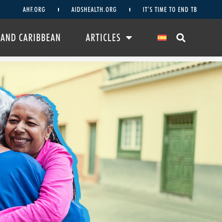
AHF.ORG
AIDSHEALTH.ORG
IT’S TIME TO END TB
 AND CARIBBEAN
ARTICLES