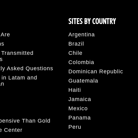
SITES BY COUNTRY
Are
Argentina
hs
Brazil
 Transmitted
Chile
ns
Colombia
ly Asked Questions
Dominican Republic
 in Latam and
Guatemala
an
Haiti
Jamaica
Mexico
Panama
pensive Than Gold
Peru
e Center