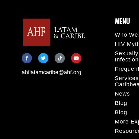
MENU
Who We 
HIV Myt
Sexually
Infectio
Frequent
ahflatamcaribe@ahf.org
Services
Caribbe
News
Blog
Blog
More Ex
Resourc