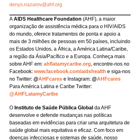
denys.nazarov@ahf.org
A
AIDS Healthcare Foundation
(AHF), a maior
organização de assistência médica para o HIV/AIDS
do mundo, oferece tratamentos de ponta e apoio a
mais de 3 milhões de pessoas em 50 países, incluindo
os Estados Unidos, a África, a América Latina/Caribe,
a região da Ásia/Pacífico e a Europa. Conheça mais
sobre AHF em:
ahflatamycaribe.org
, encontre-nos no
Facebook:
www.facebook.com/aidshealth
e siga-nos
no Twitter:
@
AHFcares
e Instagram:
@
AHFcares
Para América Latina e Caribe Twitter:
@AHFLatamyCaribe
O
Instituto de Saúde Pública Global
da AHF
desenvolve e defende mudanças nas políticas
baseadas em evidências para criar uma arquitetura de
saúde global mais equitativa e eficaz. Com foco em
doenças infecciosas e sistemas de saúde, nosso