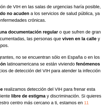
ón de VIH en las salas de urgencias haría posible,
odo no acuden
a los servicios de salud pública, ya
enfermedades crónicas.
 una documentación regular
o que sufren de gran
documentadas, las personas que
viven en la calle
y
ipos.
igrantes, no se encuentran sólo en España o en los
ión
latinoamericana se están viviendo
fenómenos
icios de detección del VIH para atender la infección
be
realizamos detección del VIH para frenar esta
biente
libre de estigma
y discriminación. Si quieres
estro centro más cercano a ti, estamos en
11