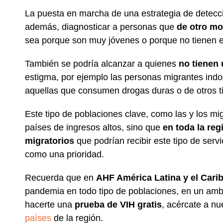
La puesta en marcha de una estrategia de detecci
además, diagnosticar a personas que
de otro m
sea porque son muy jóvenes o porque no tienen 
También se podría alcanzar a quienes
no tienen
estigma, por ejemplo las personas migrantes in
aquellas que consumen drogas duras o de otros t
Este tipo de poblaciones clave, como las y los m
países de ingresos altos, sino que
en toda la reg
migratorios
que podrían recibir este tipo de serv
como una prioridad.
Recuerda que en
AHF América Latina y el Cari
pandemia en todo tipo de poblaciones, en un am
hacerte una
prueba de VIH gratis
, acércate a nu
pa
í
ses
de la región.