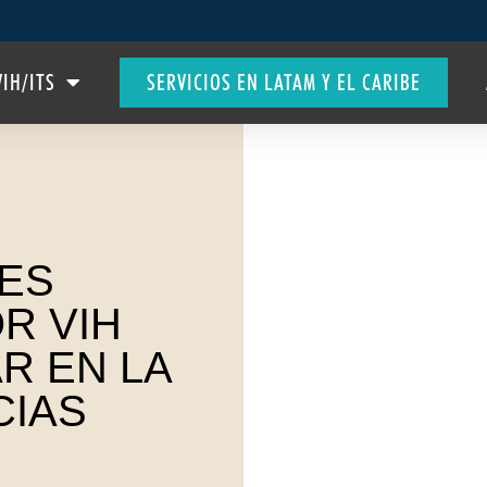
VIH/ITS
SERVICIOS EN LATAM Y EL CARIBE
RES
R VIH
R EN LA
CIAS