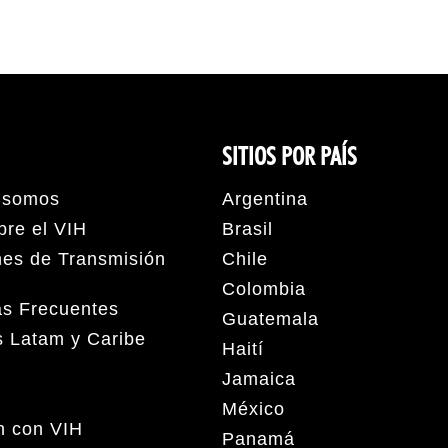
SITIOS POR PAÍS
 somos
Argentina
bre el VIH
Brasil
nes de Transmisión
Chile
Colombia
as Frecuentes
Guatemala
s Latam y Caribe
Haití
Jamaica
México
en con VIH
Panamá