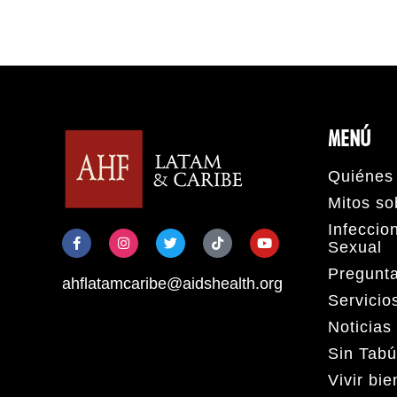
MENÚ
Quiénes
Mitos so
Infeccio
Sexual
Pregunt
ahflatamcaribe@aidshealth.org
Servicio
Noticias
Sin Tabú
Vivir bi