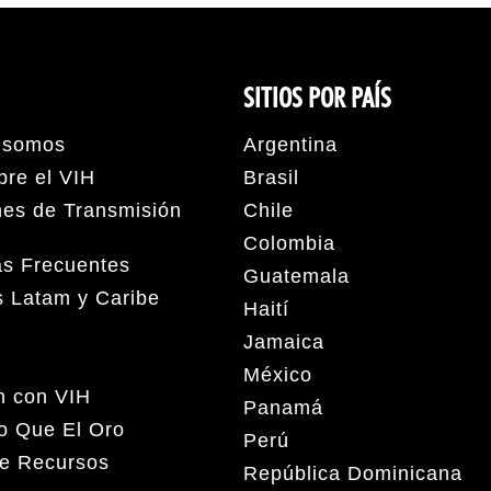
SITIOS POR PAÍS
 somos
Argentina
bre el VIH
Brasil
nes de Transmisión
Chile
Colombia
as Frecuentes
Guatemala
s Latam y Caribe
Haití
Jamaica
México
en con VIH
Panamá
o Que El Oro
Perú
de Recursos
República Dominicana