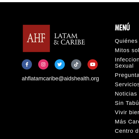
MENÚ
Quiénes
Mitos so
Infeccio
Sexual
Pregunt
ahflatamcaribe@aidshealth.org
Servicio
Noticias
Sin Tabú
Vivir bi
Más Car
Centro 